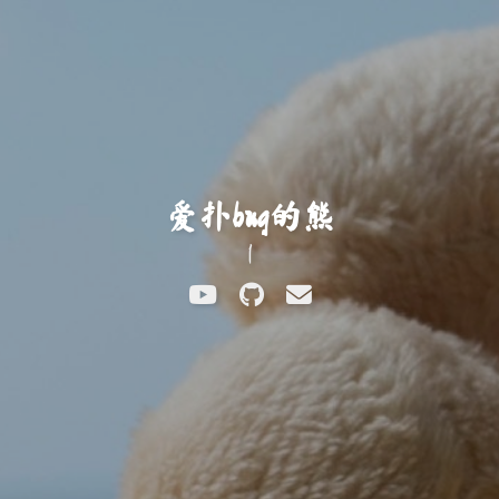
爱扑bug的熊
东岸绿阴
|