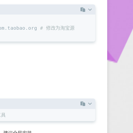
pm.taobao.org 
# 修改为淘宝源
：
工具
，建议全局安装。