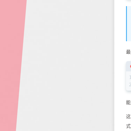
最
能
这
式