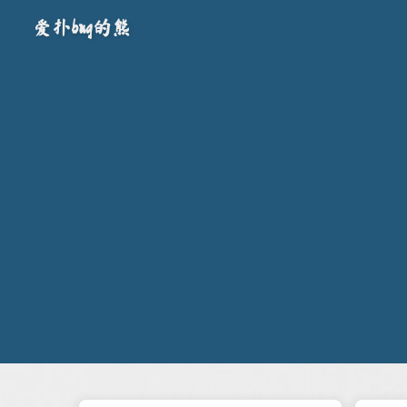
爱扑bug的熊