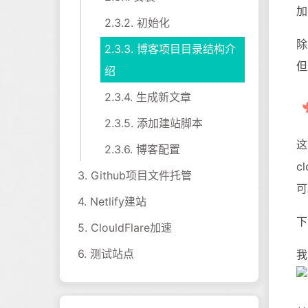
加
2.3.2.
初始化
除
2.3.3.
博客项目目录结构介
但
绍
2.3.4.
生成新文章
2.3.5.
添加建站脚本
这
2.3.6.
博客配置
c
3.
Github项目文件托管
可
4.
Netlify建站
下
5.
ClouldFlare加速
6.
测试站点
我